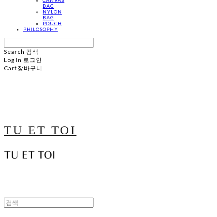
BAG
NYLON
BAG
POUCH
PHILOSOPHY
Search
검색
Log In
로그인
Cart
장바구니
TU ET TOI