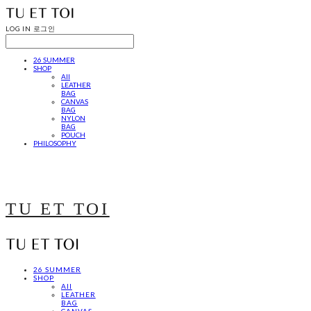
LOG IN
로그인
26 SUMMER
SHOP
All
LEATHER
BAG
CANVAS
BAG
NYLON
BAG
POUCH
PHILOSOPHY
TU ET TOI
26 SUMMER
SHOP
All
LEATHER
BAG
CANVAS