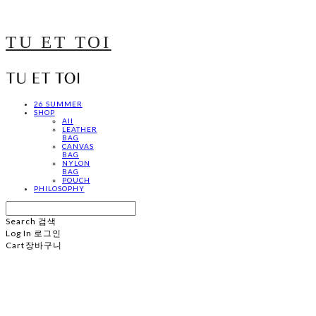
TU ET TOI
26 SUMMER
SHOP
All
LEATHER
BAG
CANVAS
BAG
NYLON
BAG
POUCH
PHILOSOPHY
Search
검색
Log In
로그인
Cart
장바구니