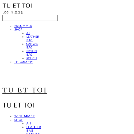
LOG IN
로그인
26 SUMMER
SHOP
All
LEATHER
BAG
CANVAS
BAG
NYLON
BAG
POUCH
PHILOSOPHY
TU ET TOI
26 SUMMER
SHOP
All
LEATHER
BAG
CANVAS