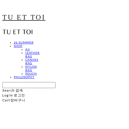
TU ET TOI
26 SUMMER
SHOP
All
LEATHER
BAG
CANVAS
BAG
NYLON
BAG
POUCH
PHILOSOPHY
Search
검색
Log In
로그인
Cart
장바구니