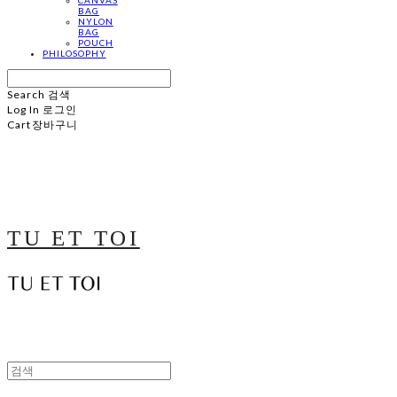
BAG
NYLON
BAG
POUCH
PHILOSOPHY
Search
검색
Log In
로그인
Cart
장바구니
TU ET TOI