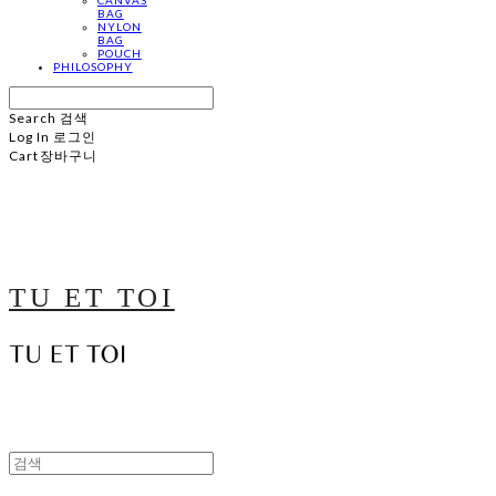
BAG
NYLON
BAG
POUCH
PHILOSOPHY
Search
검색
Log In
로그인
Cart
장바구니
TU ET TOI