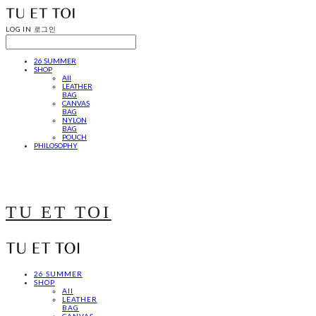
LOG IN
로그인
26 SUMMER
SHOP
All
LEATHER
BAG
CANVAS
BAG
NYLON
BAG
POUCH
PHILOSOPHY
TU ET TOI
26 SUMMER
SHOP
All
LEATHER
BAG
CANVAS