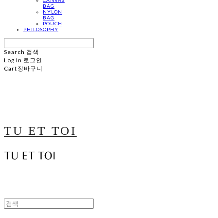
BAG
NYLON
BAG
POUCH
PHILOSOPHY
Search
검색
Log In
로그인
Cart
장바구니
TU ET TOI