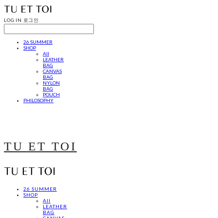
LOG IN
로그인
26 SUMMER
SHOP
All
LEATHER
BAG
CANVAS
BAG
NYLON
BAG
POUCH
PHILOSOPHY
TU ET TOI
26 SUMMER
SHOP
All
LEATHER
BAG
CANVAS