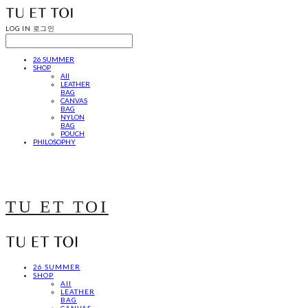
LOG IN
로그인
26 SUMMER
SHOP
All
LEATHER
BAG
CANVAS
BAG
NYLON
BAG
POUCH
PHILOSOPHY
TU ET TOI
26 SUMMER
SHOP
All
LEATHER
BAG
CANVAS