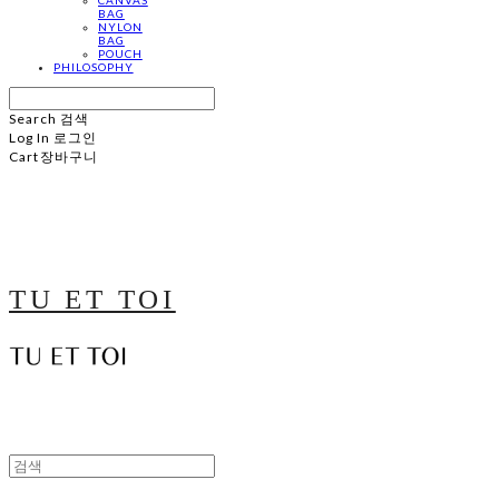
BAG
NYLON
BAG
POUCH
PHILOSOPHY
Search
검색
Log In
로그인
Cart
장바구니
TU ET TOI