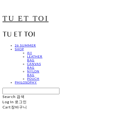
TU ET TOI
26 SUMMER
SHOP
All
LEATHER
BAG
CANVAS
BAG
NYLON
BAG
POUCH
PHILOSOPHY
Search
검색
Log In
로그인
Cart
장바구니