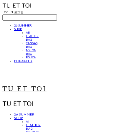
LOG IN
로그인
26 SUMMER
SHOP
All
LEATHER
BAG
CANVAS
BAG
NYLON
BAG
POUCH
PHILOSOPHY
TU ET TOI
26 SUMMER
SHOP
All
LEATHER
BAG
CANVAS