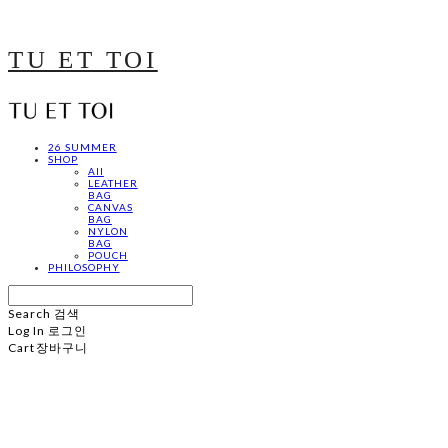
TU ET TOI
26 SUMMER
SHOP
All
LEATHER
BAG
CANVAS
BAG
NYLON
BAG
POUCH
PHILOSOPHY
Search
검색
Log In
로그인
Cart
장바구니