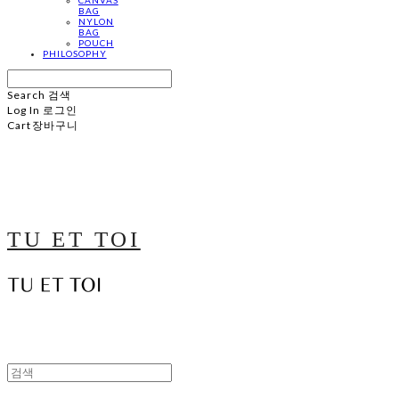
BAG
NYLON
BAG
POUCH
PHILOSOPHY
Search
검색
Log In
로그인
Cart
장바구니
TU ET TOI