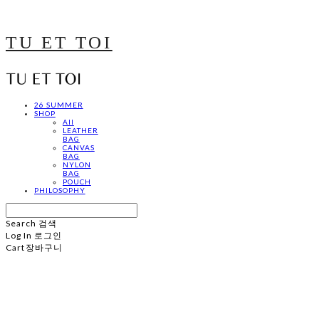
TU ET TOI
26 SUMMER
SHOP
All
LEATHER
BAG
CANVAS
BAG
NYLON
BAG
POUCH
PHILOSOPHY
Search
검색
Log In
로그인
Cart
장바구니