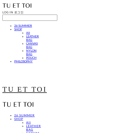
LOG IN
로그인
26 SUMMER
SHOP
All
LEATHER
BAG
CANVAS
BAG
NYLON
BAG
POUCH
PHILOSOPHY
TU ET TOI
26 SUMMER
SHOP
All
LEATHER
BAG
CANVAS