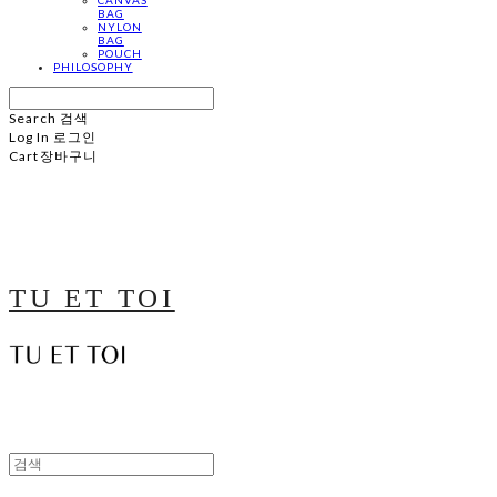
BAG
NYLON
BAG
POUCH
PHILOSOPHY
Search
검색
Log In
로그인
Cart
장바구니
TU ET TOI