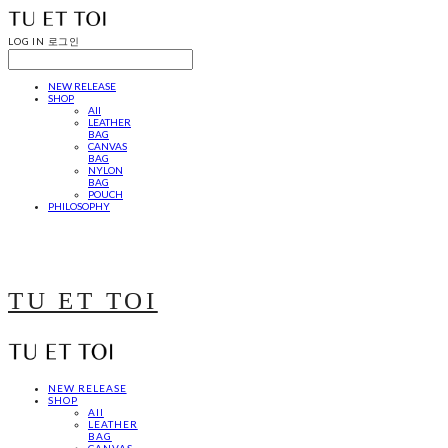
LOG IN
로그인
NEW RELEASE
SHOP
All
LEATHER
BAG
CANVAS
BAG
NYLON
BAG
POUCH
PHILOSOPHY
TU ET TOI
NEW RELEASE
SHOP
All
LEATHER
BAG
CANVAS