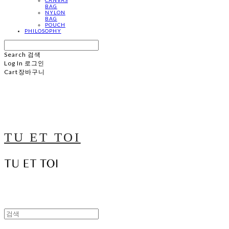
BAG
NYLON
BAG
POUCH
PHILOSOPHY
Search
검색
Log In
로그인
Cart
장바구니
TU ET TOI