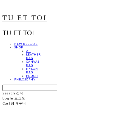
TU ET TOI
NEW RELEASE
SHOP
All
LEATHER
BAG
CANVAS
BAG
NYLON
BAG
POUCH
PHILOSOPHY
Search
검색
Log In
로그인
Cart
장바구니