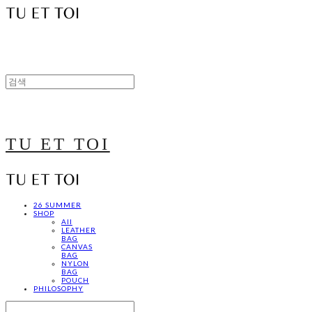
TU ET TOI
26 SUMMER
SHOP
All
LEATHER
BAG
CANVAS
BAG
NYLON
BAG
POUCH
PHILOSOPHY