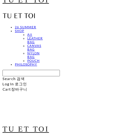
26 SUMMER
SHOP
All
LEATHER
BAG
CANVAS
BAG
NYLON
BAG
POUCH
PHILOSOPHY
Search
검색
Log In
로그인
Cart
장바구니
TU ET TOI