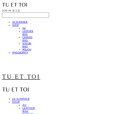
LOG IN
로그인
26 SUMMER
SHOP
All
LEATHER
BAG
CANVAS
BAG
NYLON
BAG
POUCH
PHILOSOPHY
TU ET TOI
26 SUMMER
SHOP
All
LEATHER
BAG
CANVAS