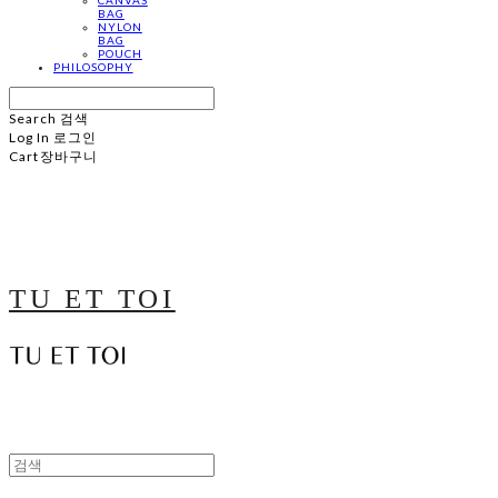
BAG
NYLON
BAG
POUCH
PHILOSOPHY
Search
검색
Log In
로그인
Cart
장바구니
TU ET TOI