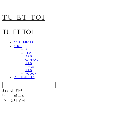
TU ET TOI
26 SUMMER
SHOP
All
LEATHER
BAG
CANVAS
BAG
NYLON
BAG
POUCH
PHILOSOPHY
Search
검색
Log In
로그인
Cart
장바구니