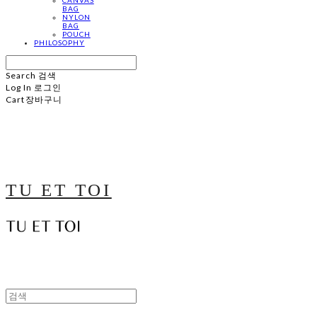
BAG
NYLON
BAG
POUCH
PHILOSOPHY
Search
검색
Log In
로그인
Cart
장바구니
TU ET TOI