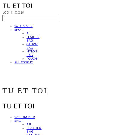
LOG IN
로그인
26 SUMMER
SHOP
All
LEATHER
BAG
CANVAS
BAG
NYLON
BAG
POUCH
PHILOSOPHY
TU ET TOI
26 SUMMER
SHOP
All
LEATHER
BAG
CANVAS