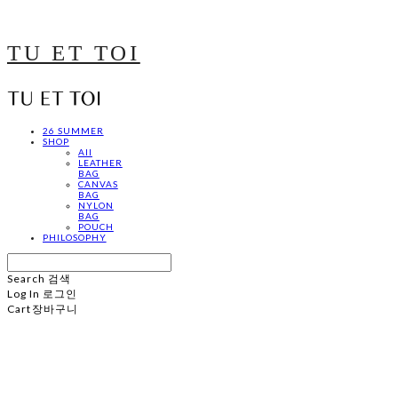
TU ET TOI
26 SUMMER
SHOP
All
LEATHER
BAG
CANVAS
BAG
NYLON
BAG
POUCH
PHILOSOPHY
Search
검색
Log In
로그인
Cart
장바구니