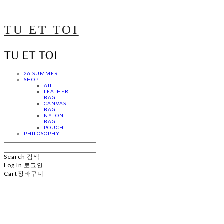
TU ET TOI
26 SUMMER
SHOP
All
LEATHER
BAG
CANVAS
BAG
NYLON
BAG
POUCH
PHILOSOPHY
Search
검색
Log In
로그인
Cart
장바구니