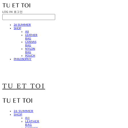
LOG IN
로그인
26 SUMMER
SHOP
All
LEATHER
BAG
CANVAS
BAG
NYLON
BAG
POUCH
PHILOSOPHY
TU ET TOI
26 SUMMER
SHOP
All
LEATHER
BAG
CANVAS