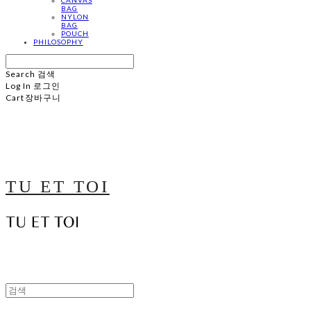
BAG
NYLON
BAG
POUCH
PHILOSOPHY
Search
검색
Log In
로그인
Cart
장바구니
TU ET TOI