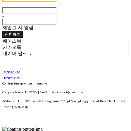
-
-
재입고 시 알림
신청하기
페이스북
카카오톡
네이버 블로그
Terms of Use
Privacy Policy
Confirm Entrepreneur Information
Company Name: TU ET TOI | Email: tuettoicontact@gmail.com
Address: TU ET TOI 2 Floor,20, Gwangnaru-ro 11-gil, Seongdong-gu, Seoul, Republic of Korea
|
Hosting by sixshop