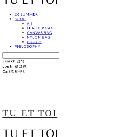
26 SUMMER
SHOP
All
LEATHER BAG
CANVAS BAG
NYLON BAG
POUCH
PHILOSOPHY
Search
검색
Log In
로그인
Cart
장바구니
TU ET TOI