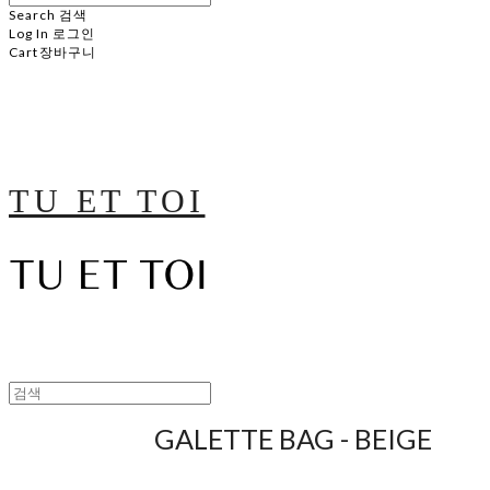
Search
검색
Log In
로그인
Cart
장바구니
TU ET TOI
GALETTE BAG - BEIGE