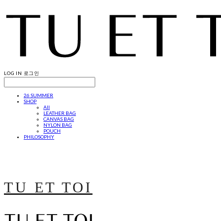
LOG IN
로그인
26 SUMMER
SHOP
All
LEATHER BAG
CANVAS BAG
NYLON BAG
POUCH
PHILOSOPHY
TU ET TOI